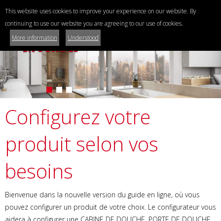
Configurateur
This website uses cookies to improve your experience on our website. By
de cabines et parois de douche
continuing to use our website you are agreeing to our use of cookies.
Contactez nous...
CONFIGURATION
More information
Understood
+420 318 427 198
EN 6 ÉTAPES
export@ravak.com
FRANCE
Configurez votre
produit selon vos
besoins
Bienvenue dans la nouvelle version du guide en ligne, où vous
pouvez configurer un produit de votre choix. Le configurateur vous
aidera à configurer une CABINE DE DOUCHE, PORTE DE DOUCHE,